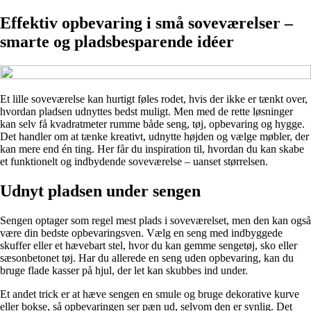
Effektiv opbevaring i små soveværelser –
smarte og pladsbesparende idéer
Et lille soveværelse kan hurtigt føles rodet, hvis der ikke er tænkt over,
hvordan pladsen udnyttes bedst muligt. Men med de rette løsninger
kan selv få kvadratmeter rumme både seng, tøj, opbevaring og hygge.
Det handler om at tænke kreativt, udnytte højden og vælge møbler, der
kan mere end én ting. Her får du inspiration til, hvordan du kan skabe
et funktionelt og indbydende soveværelse – uanset størrelsen.
Udnyt pladsen under sengen
Sengen optager som regel mest plads i soveværelset, men den kan også
være din bedste opbevaringsven. Vælg en seng med indbyggede
skuffer eller et hævebart stel, hvor du kan gemme sengetøj, sko eller
sæsonbetonet tøj. Har du allerede en seng uden opbevaring, kan du
bruge flade kasser på hjul, der let kan skubbes ind under.
Et andet trick er at hæve sengen en smule og bruge dekorative kurve
eller bokse, så opbevaringen ser pæn ud, selvom den er synlig. Det