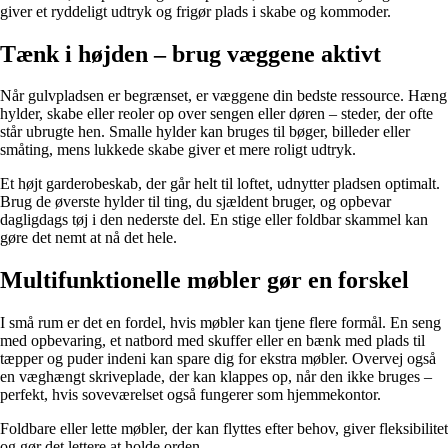
giver et ryddeligt udtryk og frigør plads i skabe og kommoder.
Tænk i højden – brug væggene aktivt
Når gulvpladsen er begrænset, er væggene din bedste ressource. Hæng
hylder, skabe eller reoler op over sengen eller døren – steder, der ofte
står ubrugte hen. Smalle hylder kan bruges til bøger, billeder eller
småting, mens lukkede skabe giver et mere roligt udtryk.
Et højt garderobeskab, der går helt til loftet, udnytter pladsen optimalt.
Brug de øverste hylder til ting, du sjældent bruger, og opbevar
dagligdags tøj i den nederste del. En stige eller foldbar skammel kan
gøre det nemt at nå det hele.
Multifunktionelle møbler gør en forskel
I små rum er det en fordel, hvis møbler kan tjene flere formål. En seng
med opbevaring, et natbord med skuffer eller en bænk med plads til
tæpper og puder indeni kan spare dig for ekstra møbler. Overvej også
en væghængt skriveplade, der kan klappes op, når den ikke bruges –
perfekt, hvis soveværelset også fungerer som hjemmekontor.
Foldbare eller lette møbler, der kan flyttes efter behov, giver fleksibilitet
og gør det lettere at holde orden.