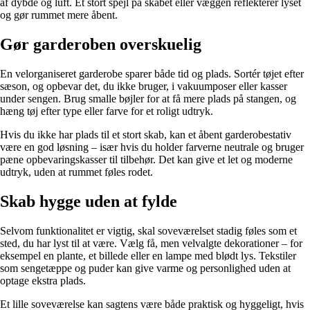
af dybde og luft. Et stort spejl på skabet eller væggen reflekterer lyset
og gør rummet mere åbent.
Gør garderoben overskuelig
En velorganiseret garderobe sparer både tid og plads. Sortér tøjet efter
sæson, og opbevar det, du ikke bruger, i vakuumposer eller kasser
under sengen. Brug smalle bøjler for at få mere plads på stangen, og
hæng tøj efter type eller farve for et roligt udtryk.
Hvis du ikke har plads til et stort skab, kan et åbent garderobestativ
være en god løsning – især hvis du holder farverne neutrale og bruger
pæne opbevaringskasser til tilbehør. Det kan give et let og moderne
udtryk, uden at rummet føles rodet.
Skab hygge uden at fylde
Selvom funktionalitet er vigtig, skal soveværelset stadig føles som et
sted, du har lyst til at være. Vælg få, men velvalgte dekorationer – for
eksempel en plante, et billede eller en lampe med blødt lys. Tekstiler
som sengetæppe og puder kan give varme og personlighed uden at
optage ekstra plads.
Et lille soveværelse kan sagtens være både praktisk og hyggeligt, hvis